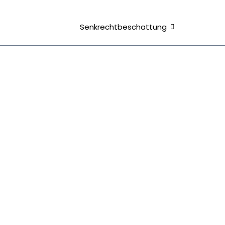
en
Terrassen
Senkrechtbeschattung
Services