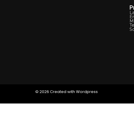
P
L
E
M
Te
S
© 2026 Created with Wordpress